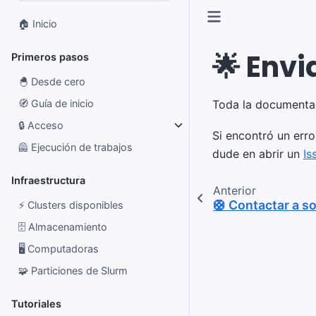
🏠 Inicio
🌟 Envi
Primeros pasos
🐣 Desde cero
Toda la documentac
🧭 Guía de inicio
🔒 Acceso
Si encontró un erro
🦺 Ejecución de trabajos
dude en abrir un
Is
Infraestructura
Anterior
🛟 Contactar a s
⚡ Clusters disponibles
🗄️ Almacenamiento
🖥️ Computadoras
🧩 Particiones de Slurm
Tutoriales