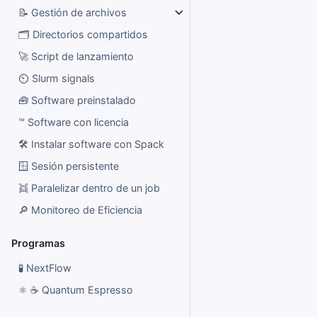
📝 Gestión de archivos
🗂️ Directorios compartidos
🚀 Script de lanzamiento
⏲️ Slurm signals
🧰 Software preinstalado
™️ Software con licencia
🛠️ Instalar software con Spack
🪟 Sesión persistente
👯 Paralelizar dentro de un job
🔎 Monitoreo de Eficiencia
Programas
🧪 NextFlow
⚛️ ☕ Quantum Espresso