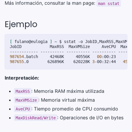
Más información, consultar la man page:
man
sstat
Ejemplo
[
fulano@eulogia
]
~
$
sstat
-o
JobID,MaxRSS,MaxVMS
JobID
MaxRSS
MaxVMSize
AveCPU
MaxD
------------
----------
----------
----------
-----
987654
.batch
42468K
40556K
00
:00:23
987655
.0
626896K
620228K
3
-00:32:44
452
Interpretación:
: Memoria RAM máxima utilizada
MaxRSS
: Memoria virtual máxima
MaxVMSize
: Tiempo promedio de CPU consumido
AveCPU
: Operaciones de I/O en bytes
MaxDiskRead/Write