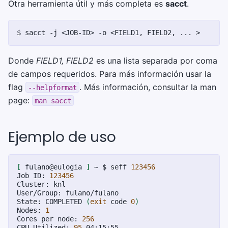
Otra herramienta útil y más completa es
sacct
.
$
sacct
-j
<JOB-ID>
-o
<FIELD1,
FIELD2,
...
Donde
FIELD1, FIELD2
es una lista separada por coma
de campos requeridos. Para más información usar la
flag
. Más información, consultar la man
--helpformat
page:
man
sacct
Ejemplo de uso
[
fulano@eulogia
]
~
$
seff
123456
Job
ID:
123456
Cluster:
knl

User/Group:
fulano/fulano

State:
COMPLETED
(
exit
code
0
)
Nodes:
1
Cores
per
node:
256
CPU
Utilized:
95
-04:15:55
