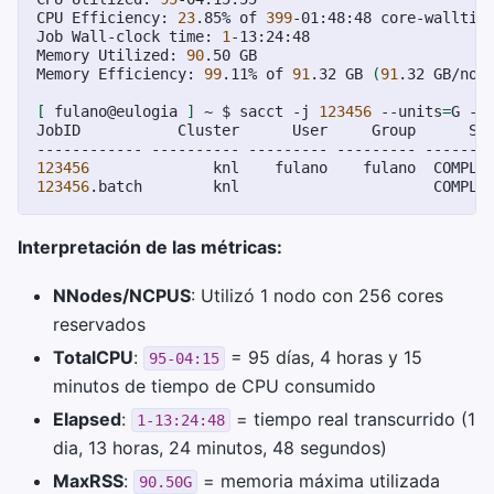
CPU
Efficiency:
23
.85%
of
399
-01:48:48
core-walltime
Job
Wall-clock
time:
1
-13:24:48

Memory
Utilized:
90
.50
GB

Memory
Efficiency:
99
.11%
of
91
.32
GB
(
91
.32
GB/nod
[
fulano@eulogia
]
~
$
sacct
-j
123456
--units
=
G
-o
JobID
Cluster
User
Group
St
------------
----------
---------
---------
-------
123456
knl
fulano
fulano
COMPLE
123456
.batch
knl
COMPLE
Interpretación de las métricas:
NNodes/NCPUS
: Utilizó 1 nodo con 256 cores
reservados
TotalCPU
:
= 95 días, 4 horas y 15
95-04:15
minutos de tiempo de CPU consumido
Elapsed
:
= tiempo real transcurrido (1
1-13:24:48
dia, 13 horas, 24 minutos, 48 segundos)
MaxRSS
:
= memoria máxima utilizada
90.50G