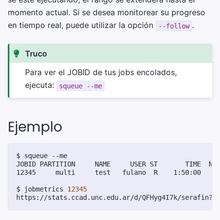
momento actual. Si se desea monitorear su progreso
en tiempo real, puede utilizar la opción
.
--follow
Truco
Para ver el JOBID de tus jobs encolados,
ejecuta:
squeue
--me
Ejemplo
$ 
squeue
JOBID PARTITION     NAME     USER ST       TIME  NO
12345     multi     test   fulano  R    1:50:00    
$ 
jobmetrics
12345
https://stats.ccad.unc.edu.ar/d/QFHyg4I7k/serafin?f