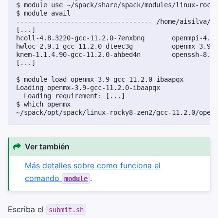
$ 
module
use
$ 
module
----------------------------------- /home/aisilva/s
[...]
hcoll-4.8.3220-gcc-11.2.0-7enxbnq       openmpi-4.1
hwloc-2.9.1-gcc-11.2.0-dteec3g          openmx-3.9-
knem-1.1.4.90-gcc-11.2.0-ahbed4n        openssh-8.0
[...]
$ 
module
load
Loading openmx-3.9-gcc-11.2.0-ibaapqx
  Loading requirement: [...]
$ 
which
~/spack/opt/spack/linux-rocky8-zen2/gcc-11.2.0/open
Ver también
Más detalles sobre como funciona el
comando
.
module
Escriba el
submit.sh