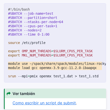
#!/bin/bash
#SBATCH --job-name=test
#SBATCH --partition=short
#SBATCH --ntasks-per-node=64
#SBATCH --cpus-per-task=1
#SBATCH --nodes=2
#SBATCH --time 0-1:00
source
/etc/profile

export
OMP_NUM_THREADS
=
$SLURM_CPUS_PER_TASK
export
MKL_NUM_THREADS
=
$SLURM_CPUS_PER_TASK
module
use
module
load
gcc
srun
--mpi
=
pmix
openmx
test_1.dat
>
Ver también
Como escribir un script de submit
.