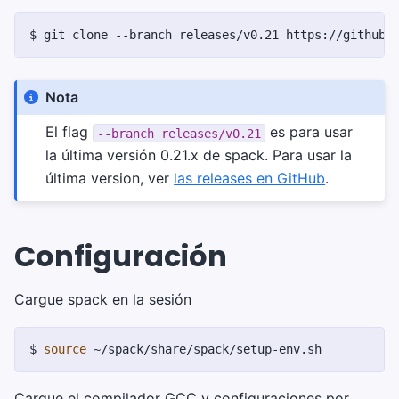
$ 
git
clone
--branch
releases/v0.21
https://github.
Nota
El flag
es para usar
--branch
releases/v0.21
la última versión 0.21.x de spack. Para usar la
última version, ver
las releases en GitHub
.
Configuración
Cargue spack en la sesión
$ 
source
Cargue el compilador GCC y configuraciones por